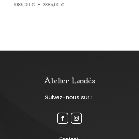
Plage
1089,00
€
–
2385,00
€
de
prix :
1089,00 €
à
2385,00 €
Suivez-nous sur :