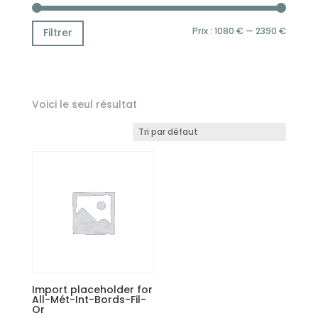
Prix
Prix
Prix :
1080 €
—
2390 €
Filtrer
min
max
Voici le seul résultat
Import placeholder for
All-Mét-Int-Bords-Fil-
Or