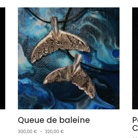
Queue de baleine
P
Plage
300,00
€
–
320,00
€