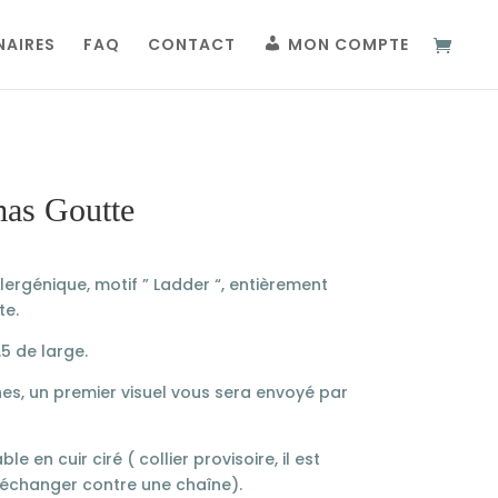
NAIRES
FAQ
CONTACT
MON COMPTE
mas Goutte
ergénique, motif ” Ladder “, entièrement
te.
5 de large.
ines, un premier visuel vous sera envoyé par
le en cuir ciré ( collier provisoire, il est
’échanger contre une chaîne).