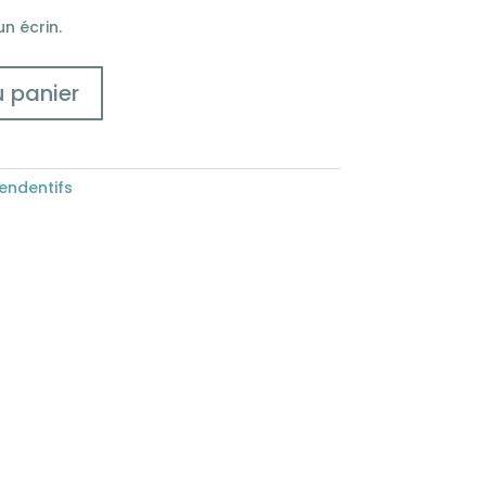
un écrin.
u panier
endentifs