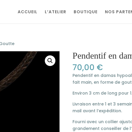
ACCUEIL
L’ATELIER
BOUTIQUE
NOS PARTE
 Goutte
Pendentif en da
70,00
€
Pendentif en damas hypoall
fait main, en forme de gout
Environ 3 cm de long pour 1.
Livraison entre 1 et 3 sema
mail avant l’expédition.
Fourni avec un collier ajustab
grandement conseiller de l