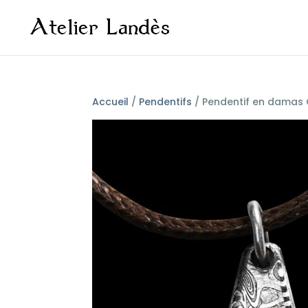
Accueil
/
Pendentifs
/ Pendentif en damas