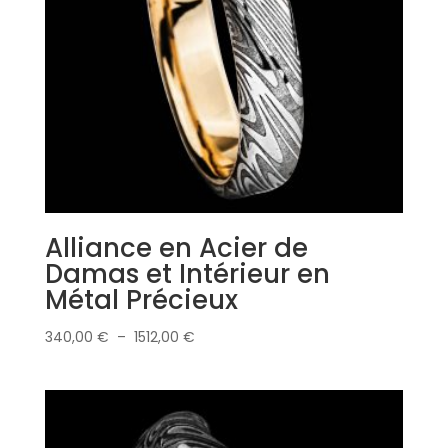
Alliance en Acier de
Damas et Intérieur en
Métal Précieux
Plage
340,00
€
–
1512,00
€
de
prix :
340,00 €
à