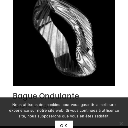
1512,00 €
Bague Ondulante
Nous utilisons des cookies pour vous garantir la meilleure
Plage
400,00
€
–
430,00
€
expérience sur notre site web. Si vous continuez à utiliser ce
de
site, nous supposerons que vous en êtes satisfait.
prix :
OK
400,00 €