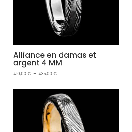
Alliance en damas et
argent 4 MM
Plage
410,00
€
–
435,00
€
de
prix :
410,00 €
à
435,00 €