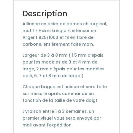
925/1000
&
Description
Fil
Alliance en acier de damas chirurgical,
en
motif « Heimskringla », intérieur en
fibre
Argent 925/1000 et fil en fibre de
de
carbone, entièrement faite main.
carbone
Largeur de 3 à 8 mm ( 1.5 mm d’épais
pour les modèles de 3 et 4 mm de
large, 2 mm d’épais pour les modèles
de 5, 6, 7 et 8 mm de large )
Chaque bague est unique et sera faite
sur mesure après commande en
fonction de la taille de votre doigt.
Livraison entre 1 à 3 semaines, un
premier visuel vous sera envoyé par
mail avant l’expédition.