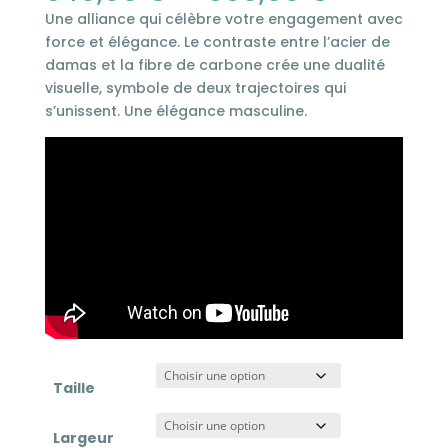
de
Une alliance qui célèbre votre engagement avec
prix :
force et élégance. Le contraste entre l’acier de
540,00 
damas et la fibre de carbone crée une dualité
à
visuelle, symbole de deux trajectoires qui
590,00 
s’unissent. Une élégance masculine.
Taille
Largeur