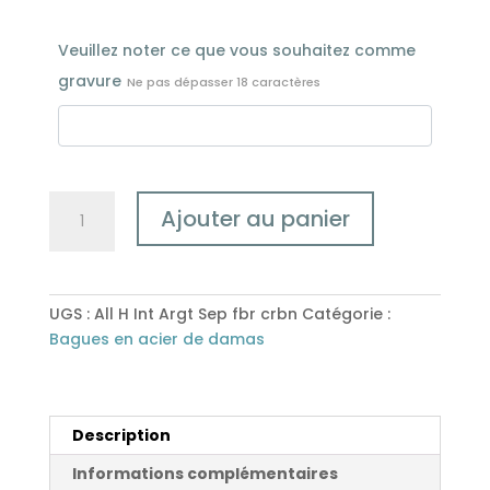
Veuillez noter ce que vous souhaitez comme
gravure
Ne pas dépasser 18 caractères
quantité
Ajouter au panier
de
Les
Alliance
en
UGS :
All H Int Argt Sep fbr crbn
Catégorie :
Acier
Bagues en acier de damas
de
Damas
"Heimskringla",
Intérieur
Description
en
Informations complémentaires
Argent