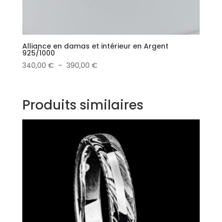
Alliance en damas et intérieur en Argent
925/1000
Plage
340,00
€
–
390,00
€
de
prix :
340,00 €
Produits similaires
à
390,00 €