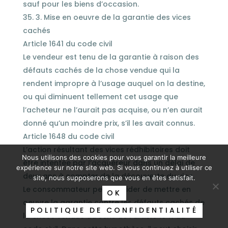
sauf pour les biens d’occasion.
3. Mise en oeuvre de la garantie des vices
cachés
Article 1641 du code civil
Le vendeur est tenu de la garantie à raison des
défauts cachés de la chose vendue qui la
rendent impropre à l’usage auquel on la destine,
ou qui diminuent tellement cet usage que
l’acheteur ne l’aurait pas acquise, ou n’en aurait
donné qu’un moindre prix, s’il les avait connus.
Article 1648 du code civil
L’action résultant des vices rédhibitoires doit
Nous utilisons des cookies pour vous garantir la meilleure
être intentée par l’acquéreur dans un délai de
expérience sur notre site web. Si vous continuez à utiliser ce
deux ans à compter de la découverte du vice.
site, nous supposerons que vous en êtes satisfait.
Le consommateur peut décider de mettre en
OK
oeuvre la garantie contre les défauts cachés de
POLITIQUE DE CONFIDENTIALITÉ
la chose vendue au sens de l’article 1641 du